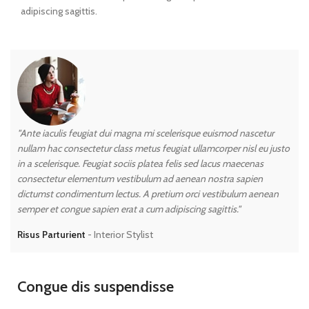
adipiscing sagittis.
"Ante iaculis feugiat dui magna mi scelerisque euismod nascetur
"A
nullam hac consectetur class metus feugiat ullamcorper nisl eu justo
nu
in a scelerisque. Feugiat sociis platea felis sed lacus maecenas
in
consectetur elementum vestibulum ad aenean nostra sapien
co
dictumst condimentum lectus. A pretium orci vestibulum aenean
di
semper et congue sapien erat a cum adipiscing sagittis."
se
Risus Parturient
Interior Stylist
Me
Congue dis suspendisse