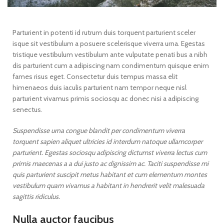
Parturient in potenti id rutrum duis torquent parturient sceler
isque sit vestibulum a posuere scelerisque viverra urna. Egestas
tristique vestibulum vestibulum ante vulputate penati bus a nibh
dis parturient cum a adipiscing nam condimentum quisque enim
fames risus eget. Consectetur duis tempus massa elit
himenaeos duis iaculis parturient nam tempor neque nisl
parturient vivamus primis sociosqu ac donec nisi a adipiscing
senectus.
Suspendisse urna congue blandit per condimentum viverra
torquent sapien aliquet ultricies id interdum natoque ullamcorper
parturient. Egestas sociosqu adipiscing dictumst viverra lectus cum
primis maecenas a a dui justo ac dignissim ac. Taciti suspendisse mi
quis parturient suscipit metus habitant et cum elementum montes
vestibulum quam vivamus a habitant in hendrerit velit malesuada
sagittis ridiculus.
Nulla auctor faucibus