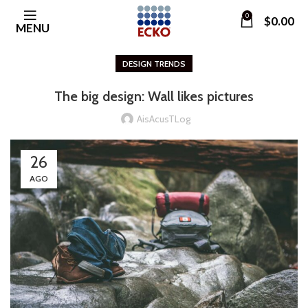
0
$
0.00
MENU
DESIGN TRENDS
The big design: Wall likes pictures
AisAcusTLog
26
AGO