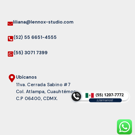
liliana@lennox-studio.com
(52) 55 6651-4555
(55) 3071 7399
Ubícanos
11va. Cerrada Sabino #7
Col. Atlampa, Cuauhtémoc
C.P 06400, CDMX.